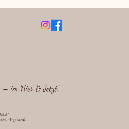
– im Hier & Jetzt.“
etzt“
chtlich geschützt.