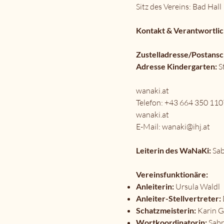
Sitz des Vereins: Bad Hall
Kontakt & Verantwortlic
Zustelladresse/Postansc
Adresse Kindergarten:
S
wanaki.at
Telefon: +43 664 350 11
wanaki.at
E-Mail:
wanaki@ihj.at
Leiterin des WaNaKi:
Sab
Vereinsfunktionäre:
Anleiterin:
Ursula Waldl
Anleiter-Stellvertreter:
Schatzmeisterin:
Karin 
Wortkoordinatorin:
Sabr