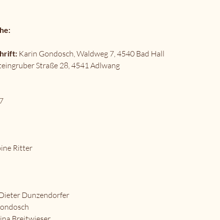
he:
hrift:
Karin Gondosch,
Waldweg 7, 4540 Bad Hall
teingruber Straße 28, 4541 Adlwang
07
ine Ritter
Dieter Dunzendorfer
Gondosch
ina Breitwieser